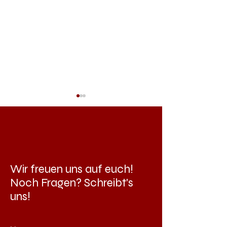
Wir freuen uns auf euch!
Alle Infos zum 100.
Mit dem Shuttelb
Noch Fragen? Schreibt's
Jahrmarkt der Stadtmusik
zum 100. Jahrma
uns!
am 1. August 2026